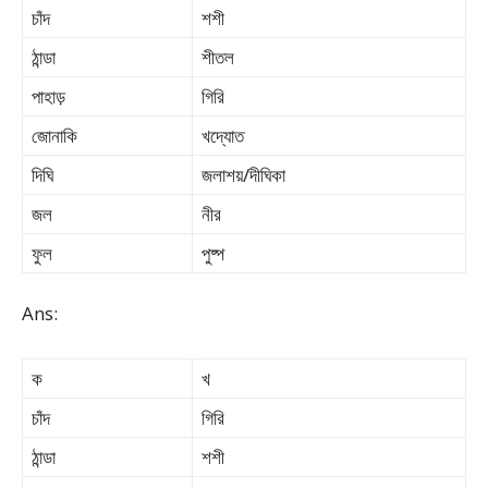
চাঁদ
শশী
ঠান্ডা
শীতল
পাহাড়
গিরি
জোনাকি
খদ্যোত
দিঘি
জলাশয়/দীঘিকা
জল
নীর
ফুল
পুষ্প
Ans:
ক
খ
চাঁদ
গিরি
ঠান্ডা
শশী