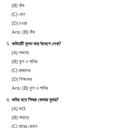
(B) বাঁক
(C) যোগ
(D) চওড়া
Ans: (B) বাঁক
কবিতাটি মূলত কার উদ্দেশে লেখা?
(A) পশুদের
(B) ফুল ও পাখির
(C) রাজাদের
(D) শিক্ষকের
Ans: (B) ফুল ও পাখির
কবির মতে শিশুরা কোথায় ঘুমায়?
(A) মাঠে
(B) পাহাড়ে
(C) মায়ের কোলে