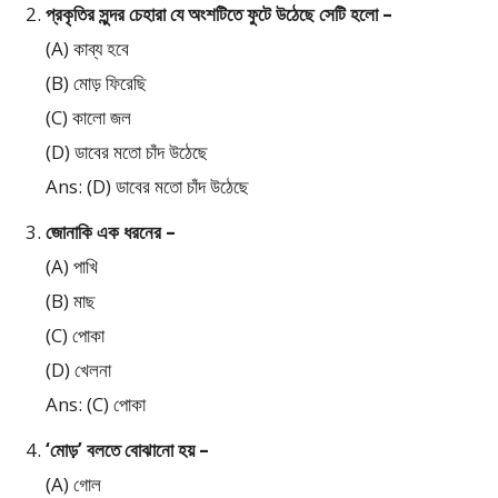
প্রকৃতির সুন্দর চেহারা যে অংশটিতে ফুটে উঠেছে সেটি হলো –
(A) কাব্য হবে
(B) মোড় ফিরেছি
(C) কালো জল
(D) ডাবের মতো চাঁদ উঠেছে
Ans: (D) ডাবের মতো চাঁদ উঠেছে
জোনাকি এক ধরনের –
(A) পাখি
(B) মাছ
(C) পোকা
(D) খেলনা
Ans: (C) পোকা
‘মোড়’ বলতে বোঝানো হয় –
(A) গোল