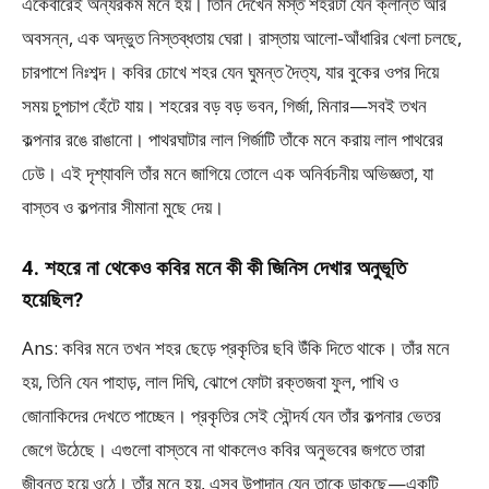
একেবারেই অন্যরকম মনে হয়। তিনি দেখেন মস্ত শহরটা যেন ক্লান্ত আর
অবসন্ন, এক অদ্ভুত নিস্তব্ধতায় ঘেরা। রাস্তায় আলো-আঁধারির খেলা চলছে,
চারপাশে নিঃশব্দ। কবির চোখে শহর যেন ঘুমন্ত দৈত্য, যার বুকের ওপর দিয়ে
সময় চুপচাপ হেঁটে যায়। শহরের বড় বড় ভবন, গির্জা, মিনার—সবই তখন
কল্পনার রঙে রাঙানো। পাথরঘাটার লাল গির্জাটি তাঁকে মনে করায় লাল পাথরের
ঢেউ। এই দৃশ্যাবলি তাঁর মনে জাগিয়ে তোলে এক অনির্বচনীয় অভিজ্ঞতা, যা
বাস্তব ও কল্পনার সীমানা মুছে দেয়।
4. শহরে না থেকেও কবির মনে কী কী জিনিস দেখার অনুভূতি
হয়েছিল?
Ans: কবির মনে তখন শহর ছেড়ে প্রকৃতির ছবি উঁকি দিতে থাকে। তাঁর মনে
হয়, তিনি যেন পাহাড়, লাল দিঘি, ঝোপে ফোটা রক্তজবা ফুল, পাখি ও
জোনাকিদের দেখতে পাচ্ছেন। প্রকৃতির সেই সৌন্দর্য যেন তাঁর কল্পনার ভেতর
জেগে উঠেছে। এগুলো বাস্তবে না থাকলেও কবির অনুভবের জগতে তারা
জীবন্ত হয়ে ওঠে। তাঁর মনে হয়, এসব উপাদান যেন তাকে ডাকছে—একটি