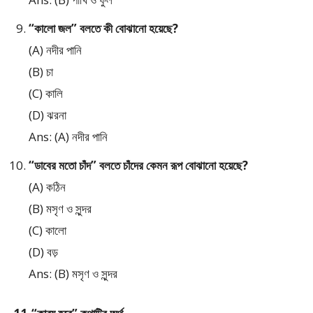
“কালো জল” বলতে কী বোঝানো হয়েছে?
(A) নদীর পানি
(B) চা
(C) কালি
(D) ঝরনা
Ans: (A) নদীর পানি
“ডাবের মতো চাঁদ” বলতে চাঁদের কেমন রূপ বোঝানো হয়েছে?
(A) কঠিন
(B) মসৃণ ও সুন্দর
(C) কালো
(D) বড়
Ans: (B) মসৃণ ও সুন্দর