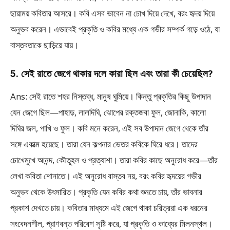
ছায়াময় কবিতার আসরে। কবি এসব ভাবেন না চোখ দিয়ে দেখে, বরং হৃদয় দিয়ে
অনুভব করেন। এভাবেই প্রকৃতি ও কবির মধ্যে এক গভীর সম্পর্ক গড়ে ওঠে, যা
বাস্তবতাকে ছাড়িয়ে যায়।
5. সেই রাতে জেগে থাকার দলে কারা ছিল এবং তারা কী চেয়েছিল?
Ans: সেই রাতে শহর নিস্তব্ধ, মানুষ ঘুমিয়ে। কিন্তু প্রকৃতির কিছু উপাদান
যেন জেগে ছিল—পাহাড়, লালদিঘি, ঝোপের রক্তজবা ফুল, জোনাকি, কালো
দিঘির জল, পাখি ও ফুল। কবি মনে করেন, এই সব উপাদান জেগে থেকে তাঁর
সঙ্গে একাত্ম হয়েছে। তারা যেন কল্পনার ভেতর কবিকে ঘিরে ধরে। তাদের
চোখেমুখে আনন্দ, কৌতূহল ও প্রত্যাশা। তারা কবির কাছে অনুরোধ করে—তাঁর
লেখা কবিতা শোনাতে। এই অনুরোধ বাস্তব নয়, বরং কবির হৃদয়ের গভীর
অনুভব থেকে উৎসারিত। প্রকৃতি যেন কবির কথা শুনতে চায়, তাঁর ভাবনার
প্রকাশ দেখতে চায়। কবিতার মাধ্যমে এই জেগে থাকা চরিত্ররা এক ধরনের
সংবেদনশীল, প্রাণবন্ত পরিবেশ সৃষ্টি করে, যা প্রকৃতি ও কাব্যের মিলনস্থল।