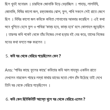
ছিল খুবই মনোরম । চারদিকে জোনাকি উড়ে বেড়াচ্ছিল । পাহাড়, লালদিঘি,
জোনাকি, দিঘির কালো জল, রক্তজবার ঝোপ, ফুল, পাখি সকলে সেই রাতে জেগে
ছিল । দিঘির কালো জল কবিকে কবিতা শোনানোর আবদার করেছিল । এই কথা
শুনে খুশিতে হেসে ফুল ও পাখিরা ‘কাব্য হবে, কাব্য হবে’ বলে কোলাহল জুড়েছিল
। তারপর কবি পকেট থেকে তাঁর নিজের লেখা ছড়ার বই বের করে, তাদের নিজের
মনের কথা বলতে শুরু করলেন ।
কবি ঘর থেকে বেরিয়ে পড়েছিলেন কেন ?
Ans: ‘পাখির কাছে ফুলের কাছে’ কবিতার কবি আল মাহমুদ একদিন রাতে
দেখলেন নারকেল গাছের লম্বা মাথায় ডাবের মতো গোল চাঁদ উঠেছে তাই দেখে
তিনি ঘর থেকে বেরিয়ে পড়েছিলেন ।
কবি কেন ছিটকিনিটি আস্তে খুলে ঘর থেকে বেরিয়ে এলেন ?