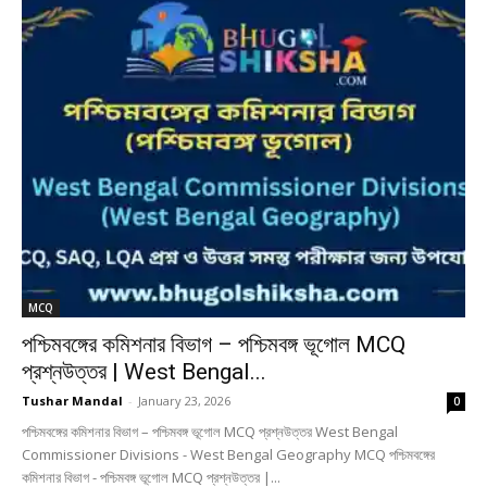
MCQ
পশ্চিমবঙ্গের কমিশনার বিভাগ – পশ্চিমবঙ্গ ভূগোল MCQ
প্রশ্নউত্তর | West Bengal...
Tushar Mandal
-
January 23, 2026
0
পশ্চিমবঙ্গের কমিশনার বিভাগ – পশ্চিমবঙ্গ ভূগোল MCQ প্রশ্নউত্তর West Bengal
Commissioner Divisions - West Bengal Geography MCQ পশ্চিমবঙ্গের
কমিশনার বিভাগ - পশ্চিমবঙ্গ ভূগোল MCQ প্রশ্নউত্তর |...