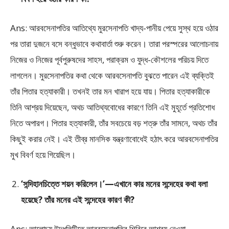
Ans: আরবসেনাপতির আতিথ্যে মুরসেনাপতি খাদ্য-পানীয় পেয়ে সুস্থ হয়ে ওঠার
পর তারা দুজনে বসে বন্ধুভাবে কথাবার্তা শুরু করেন। তারা পরস্পরের আলােচনায়
নিজের ও নিজের পূর্বপুরুষদের সাহস, পরাক্রম ও যুদ্ধ-কৌশলের পরিচয় দিতে
লাগলেন। মুরসেনাপতির কথা থেকে আরবসেনাপতি বুঝতে পারেন এই ব্যক্তিই
তাঁর পিতার হত্যাকারী। তখনই তার মন খারাপ হয়ে যায়। পিতার হত্যাকারীকে
তিনি আশ্রয় দিয়েছেন, অথচ আতিথ্যবােধের কারণে তিনি এই মুহূর্তে প্রতিশােধ
নিতে অপারগ। পিতার হত্যাকারী, তাঁর সবচেয়ে বড় শত্রু তাঁর সামনে, অথচ তাঁর
কিছুই করার নেই। এই তীব্র মানসিক যন্ত্রণাবােধেই হঠাৎ করে আরবসেনাপতির
মুখ বিবর্ণ হয়ে গিয়েছিল।
‘সন্দিহানচিত্তে শয়ন করিলেন।’—এখানে কার মনের সন্দেহের কথা বলা
হয়েছে? তাঁর মনের এই সন্দেহের কারণ কী?
Ans: আলােচ্য উদ্ধৃতিটিতে আরবসেনাপতির শিবিরে আশ্রয় নেওয়া