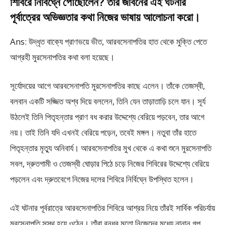
শিবিরে নির্বিঘ্নে পৌছােলেন? তাঁর জীবনের এই ঘটনার
পূর্বাত্রের অভিজ্ঞতার কথা নিজের ভাষায় আলােচনা করাে।
Ans: উদ্ধৃত বাক্যে প্রাণভয়ে ভীত, আরবসেনাপতির হাত থেকে মুক্তি পেতে
আগ্রহী মুরসেনাপতির কথা বলা হয়েছে।
সূর্যোদয়ের আগে আরবসেনাপতি মুরসেনাপতির কাছে এলেন। তাঁকে তেজস্বী,
বলবান একটি সজ্জিত অশ্ব দিয়ে বললেন, তিনি যেন তাড়াতাড়ি চলে যান। সূর্য
উঠলেই তিনি পিতৃহন্তার প্রাণ বধ করার উদ্দেশ্যে বেরিয়ে পড়বেন, তার আগে
নয়। তাই তিনি যদি এখনই বেরিয়ে পড়েন, তবেই মঙ্গল। নতুবা তাঁর হাতে
পিতৃহন্তার মৃত্যু অনিবার্য। আরবসেনাপতির মুখ থেকে এ কথা শুনে মুরসেনাপতি
সবল, দ্রুতগামী ও তেজস্বী ঘােড়ার পিঠে চড়ে নিজের শিবিরের উদ্দেশ্যে বেরিয়ে
পড়লেন এবং দ্রুতবেগে নিজের দলের শিবিরে নির্বিঘ্নে উপস্থিত হলেন।
এই ঘটনার পূর্বরাত্রে আরবসেনাপতির শিবিরে আশ্রয় নিয়ে তাঁরই সার্বিক পরিচর্যায়
মুরসেনাপতি সুস্থ হয়ে ওঠেন। তাঁরা বন্ধুর মতাে নিজেদের মধ্যে নানান গল্প