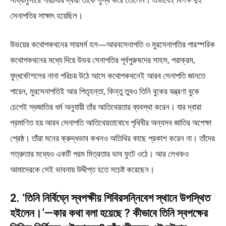
সেনাপতির সাক্ষাৎ হয়েছিল।
উভয়ের কথােপকথনের সারমর্ম হল—আরবসেনাপতি ও মুরসেনাপতির পারস্পরিক
কথােপকথনের মধ্যে দিয়ে উভয় সেনাপতির পূর্বপুরুষদের সাহস, পরাক্রম,
যুদ্ধকৌশলের নানা পরিচয় উঠে আসে কথােপকথনেই আরব সেনাপতি জানতে
পারেন, মুরসেনাপতিই আর পিতৃহন্তা, কিন্তু তুবও তিনি বুকের যন্ত্রণা বুকে
চেপেই স্বজাতির ধর্ম অনুযায়ী তাঁর আতিথেয়তার ব্যবস্থা করেন। যার দ্বারা
প্রমাণিত হয় আরব সেনাপতি আতিথেয়তাবােধে পৃথিবীর অন্যসব জাতির অপেক্ষা
শ্রেষ্ঠ। তাঁরা মনের ক্রুদ্ধভাব কখনও অতিথির কাছে প্রকাশ করেন না। তাঁদের
শত্রুতার মধ্যেও একটি পরম মিত্রতার ভাব ফুটে ওঠে। আর লেখকও
আমাদেরকে সেই ভাবনায় উদ্দীপ্ত হতে সচেষ্ট করেছেন।
2. ‘তিনি নির্বিঘ্নে স্বপক্ষীয় শিবিরসন্নিবেশ স্থানে উপস্থিত
হইলেন।’—কার কথা বলা হয়েছে ? কীভাবে তিনি স্বপক্ষের