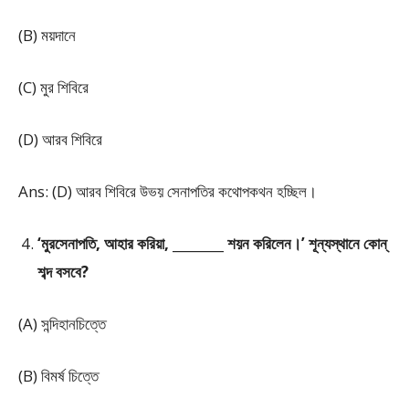
(B) ময়দানে
(C) মুর শিবিরে
(D) আরব শিবিরে
Ans: (D) আরব শিবিরে উভয় সেনাপতির কথোপকথন হচ্ছিল।
‘মুরসেনাপতি, আহার করিয়া, ________ শয়ন করিলেন।’ শূন্যস্থানে কোন্‌
শব্দ বসবে?
(A) সন্দিহানচিত্তে
(B) বিমর্ষ চিত্তে