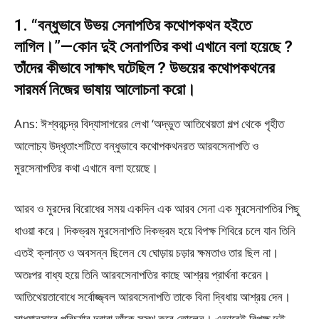
1. “বন্ধুভাবে উভয় সেনাপতির কথােপকথন হইতে
লাগিল।”—কোন দুই সেনাপতির কথা এখানে বলা হয়েছে ?
তাঁদের কীভাবে সাক্ষাৎ ঘটেছিল ? উভয়ের কথােপকথনের
সারমর্ম নিজের ভাষায় আলােচনা করাে।
Ans: ঈশ্বরচন্দ্র বিদ্যাসাগরের লেখা ‘অদ্ভুত আতিথেয়তা গল্প থেকে গৃহীত
আলােচ্য উদ্ধৃতাংশটিতে বন্ধুভাবে কথােপকথনরত আরবসেনাপতি ও
মুরসেনাপতির কথা এখানে বলা হয়েছে।
আরব ও মুরদের বিরােধের সময় একদিন এক আরব সেনা এক মুরসেনাপতির পিছু
ধাওয়া করে। দিকভ্রম মুরসেনাপতি দিকভ্রম হয়ে বিপক্ষ শিবিরে চলে যান তিনি
এতই ক্লান্ত ও অবসন্ন ছিলেন যে ঘােড়ায় চড়ার ক্ষমতাও তার ছিল না।
অতঃপর বাধ্য হয়ে তিনি আরবসেনাপতির কাছে আশ্রয় প্রার্থনা করেন।
আতিথেয়তাবােধে সর্বোজ্জ্বল আরবসেনাপতি তাকে বিনা দ্বিধায় আশ্রয় দেন।
সাধ্যানুসারে পরিচর্যার দ্বারা তাঁকে সুস্থ করে তােলেন। এভাবেই বিপক্ষ দুই