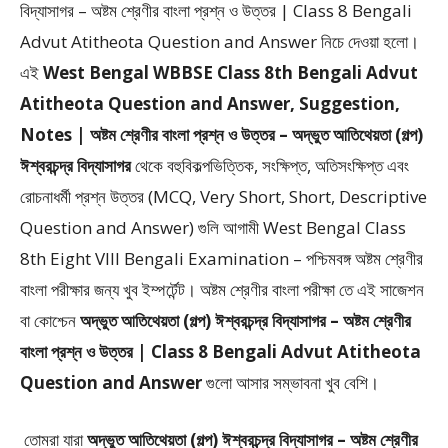
বিদ্যাসাগর – অষ্টম শ্রেণীর বাংলা প্রশ্ন ও উত্তর | Class 8 Bengali
Advut Atitheota Question and Answer
নিচে দেওয়া হলো।
এই
West Bengal WBBSE Class 8th Bengali Advut
Atitheota Question and Answer, Suggestion,
Notes | অষ্টম শ্রেণীর বাংলা প্রশ্ন ও উত্তর – অদ্ভুত আতিথেয়তা (গল্প)
ঈশ্বরচন্দ্র বিদ্যাসাগর
থেকে
বহুবিকল্পভিত্তিক, সংক্ষিপ্ত, অতিসংক্ষিপ্ত এবং
রোচনাধর্মী প্রশ্ন উত্তর (MCQ, Very Short, Short, Descriptive
Question and Answer)
গুলি আগামী West Bengal Class
8th Eight VIII Bengali Examination – পশ্চিমবঙ্গ অষ্টম শ্রেণীর
বাংলা পরীক্ষার জন্য খুব ইম্পর্টেন্ট। অষ্টম শ্রেণীর বাংলা পরীক্ষা তে এই সাজেশন
বা কোশ্চেন
অদ্ভুত আতিথেয়তা (গল্প) ঈশ্বরচন্দ্র বিদ্যাসাগর – অষ্টম শ্রেণীর
বাংলা প্রশ্ন ও উত্তর | Class 8 Bengali Advut Atitheota
Question and Answer
গুলো আসার সম্ভাবনা খুব বেশি।
তোমরা যারা
অদ্ভুত আতিথেয়তা (গল্প) ঈশ্বরচন্দ্র বিদ্যাসাগর –
অষ্টম শ্রেণীর