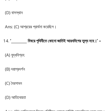
(D) বাসস্থান
Ans: (C) আশ্রয়ের প্রার্থনা করেছিল।
‘_________ বিষয়ে পৃথিবীতে কোনো জাতিই আরবদিগের তুল্য নহে।’ –
(A) যুদ্ধবিগ্রহ
(B) দয়াপ্রদর্শন
(C) বৈরসাধন
(D) আতিথেয়তা