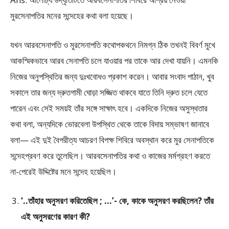
মুরসেনাপতির মনের সন্দেহের কথা বলা হয়েছে।
যখন আরবসেনাপতি ও মুরসেনাপতি কথােপকথনে নিমগ্ন ঠিক তখনই বিবর্ণ মুখে
আকস্মিকভাবে আরব সেনাপতি চলে যাওয়ার পর তাকে আর দেখা যায়নি। এমনকি
নিজের অনুপস্থিতির জন্য দুঃখবােধও প্রকাশ করেন। আবার সংবাদ পাঠান, খুব
সকালে তার জন্য দ্রুতগামী ঘােড়া সজ্জিত থাকবে যাতে তিনি দ্রুত চলে যেতে
পারেন এবং সেই সময়ই তাঁর সঙ্গে সাক্ষাৎ হবে। একদিকে নিজের অসুস্থতার
কথা বলা, অন্যদিকে ভােরবেলা উপস্থিত থেকে তাকে বিদায় সম্ভাষণ জানাবে
বলা— এই দুই বৈপরীত্য আচরণ বিপক্ষ শিবিরে অবস্থান করে মুর সেনাপতিকে
সন্দেহপ্রবণ করে তুলেছিল। আরবসেনাপতির কথা ও কাজের মর্মগ্রহণ করতে
না-পেরেই উদ্দিষ্টের মনে সন্দেহ হয়েছিল।
‘..তাঁহার অনুসরণ করিতেছিল ; …’- কে, কাকে অনুসরণ করছিলেন? তাঁর
এই অনুসরণের কারণ কী?