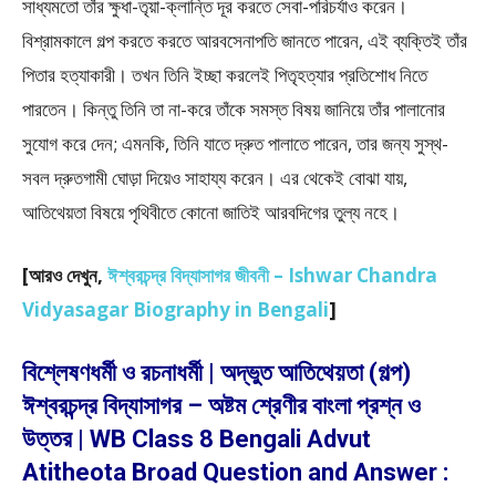
সাধ্যমতাে তাঁর ক্ষুধা-তৃয়া-ক্লান্তি দূর করতে সেবা-পরিচর্যাও করেন।
বিশ্রামকালে গল্প করতে করতে আরবসেনাপতি জানতে পারেন, এই ব্যক্তিই তাঁর
পিতার হত্যাকারী। তখন তিনি ইচ্ছা করলেই পিতৃহত্যার প্রতিশােধ নিতে
পারতেন। কিন্তু তিনি তা না-করে তাঁকে সমস্ত বিষয় জানিয়ে তাঁর পালানাের
সুযােগ করে দেন; এমনকি, তিনি যাতে দ্রুত পালাতে পারেন, তার জন্য সুস্থ-
সবল দ্রুতগামী ঘােড়া দিয়েও সাহায্য করেন। এর থেকেই বােঝা যায়,
আতিথেয়তা বিষয়ে পৃথিবীতে কোনাে জাতিই আরবদিগের তুল্য নহে।
[
আরও দেখুন,
ঈশ্বরচন্দ্র বিদ্যাসাগর জীবনী – Ishwar Chandra
Vidyasagar Biography in Bengali
]
বিশ্লেষণধর্মী ও রচনাধর্মী | অদ্ভুত আতিথেয়তা (গল্প)
ঈশ্বরচন্দ্র বিদ্যাসাগর – অষ্টম শ্রেণীর বাংলা প্রশ্ন ও
উত্তর | WB Class 8 Bengali Advut
Atitheota Broad Question and Answer :