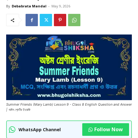
By
Debabrata Mandal
-
May 9, 2026
Summer Friends (Mary Lamb) Lesson 9 - Class 8 English Question and Answer
| অষ্টম শ্রেণীর ইংরেজি
Follow Now
WhatsApp Channel