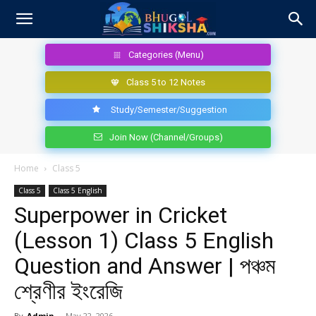
Categories (Menu)
Class 5 to 12 Notes
Study/Semester/Suggestion
Join Now (Channel/Groups)
Home
Class 5
Class 5
Class 5 English
Superpower in Cricket
(Lesson 1) Class 5 English
Question and Answer | পঞ্চম
শ্রেণীর ইংরেজি
By
Admin
-
May 22, 2026