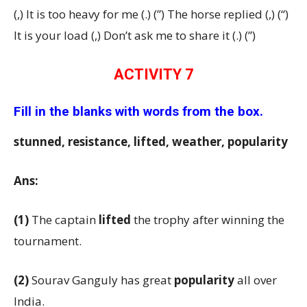
(,) It is too heavy for me (.) (”) The horse replied (,) (“)
It is your load (,) Don’t ask me to share it (.) (”)
ACTIVITY 7
Fill in the blanks with words from the box.
stunned, resistance, lifted, weather, popularity
Ans:
(1)
The captain
lifted
the trophy after winning the
tournament.
(2)
Sourav Ganguly has great
popularity
all over
India.