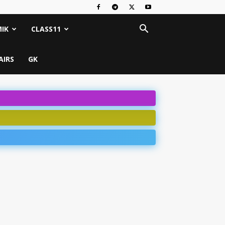
IK
CLASS11
AIRS
GK