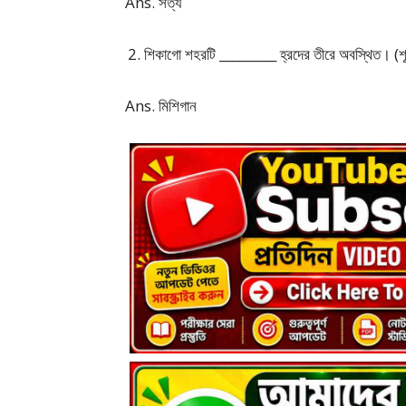
Ans. সত্য
শিকাগো শহরটি _________ হ্রদের তীরে অবস্থিত। (শূ
Ans. মিশিগান