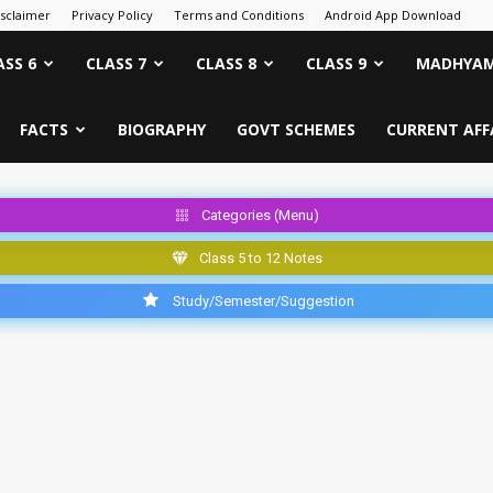
isclaimer
Privacy Policy
Terms and Conditions
Android App Download
ASS 6
CLASS 7
CLASS 8
CLASS 9
MADHYAM
FACTS
BIOGRAPHY
GOVT SCHEMES
CURRENT AFF
Categories (Menu)
Class 5 to 12 Notes
Study/Semester/Suggestion