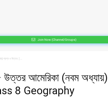
Join Now (Channel/Groups)
য়) প্রশ্ন ও উত্তর |...
– উত্তর আমেরিকা (নবম অধ্যায়)
ass 8 Geography