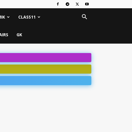
IK
CLASS11
AIRS
GK