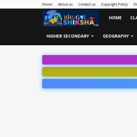
Home
About us
Contact us
Copyright Policy
D
Bhugol
HOME
CL
Shiksha
HIGHER SECONDARY
GEOGRAPHY