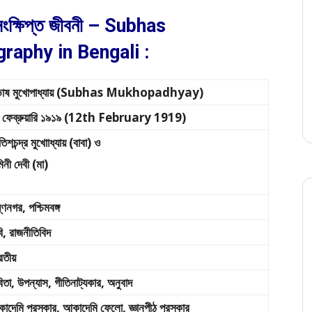
 সংক্ষিপ্ত জীবনী – Subhas
aphy in Bengali :
ভাষ মুখোপাধ্যায় (Subhas Mukhopadhyay)
 ফেব্রুয়ারি ১৯১৯ (12th February 1919)
িতিশচন্দ্র মুখোাধ্যায় (বাবা) ও
িনী দেবী (মা)
্ণনগর, পশ্চিমবঙ্গ
ি, রাজনীতিবিদ
রতীয়
িতা, উপন্যাস, গীতিনাট্যকার, অনুবাদ
াদেমি পুরস্কার, আকাদেমি ফেলো, জ্ঞানপীঠ পুরস্কার