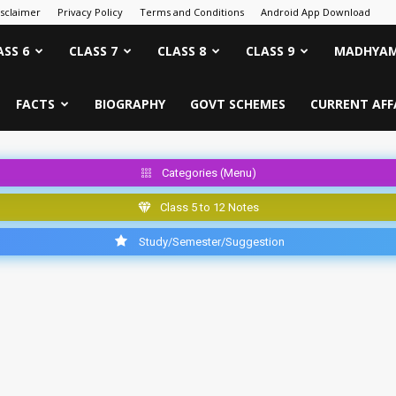
isclaimer
Privacy Policy
Terms and Conditions
Android App Download
ASS 6
CLASS 7
CLASS 8
CLASS 9
MADHYAM
FACTS
BIOGRAPHY
GOVT SCHEMES
CURRENT AFF
Categories (Menu)
Class 5 to 12 Notes
Study/Semester/Suggestion