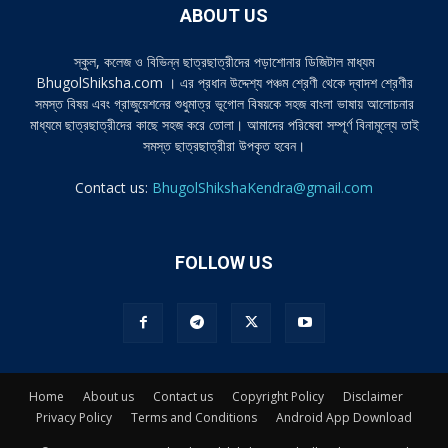
ABOUT US
স্কুল, কলেজ ও বিভিন্ন ছাত্রছাত্রীদের পড়াশোনার ডিজিটাল মাধ্যম
BhugolShiksha.com । এর প্রধান উদ্দেশ্য পঞ্চম শ্রেণী থেকে দ্বাদশ শ্রেণীর
সমস্ত বিষয় এবং গ্রাজুয়েশনের শুধুমাত্র ভূগোল বিষয়কে সহজ বাংলা ভাষায় আলোচনার
মাধ্যমে ছাত্রছাত্রীদের কাছে সহজ করে তোলা। আমাদের পরিষেবা সম্পূর্ণ বিনামূল্যে তাই
সমস্ত ছাত্রছাত্রীরা উপকৃত হবেন।
Contact us:
BhugolShikshaKendra@gmail.com
FOLLOW US
Home
About us
Contact us
Copyright Policy
Disclaimer
Privacy Policy
Terms and Conditions
Android App Download