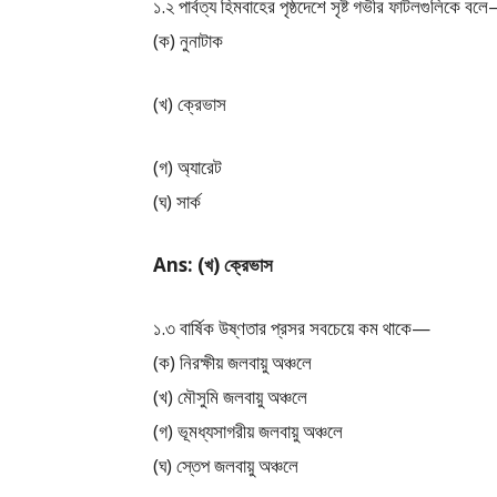
১.২ পার্বত্য হিমবাহের পৃষ্ঠদেশে সৃষ্ট গভীর ফাটলগুলিকে বল
(ক) নুনাটাক
(খ) ক্রেভাস
(গ) অ্যারেট
(ঘ) সার্ক
Ans: (খ) ক্রেভাস
১.৩ বার্ষিক উষ্ণতার প্রসর সবচেয়ে কম থাকে—
(ক) নিরক্ষীয় জলবায়ু অঞ্চলে
(খ) মৌসুমি জলবায়ু অঞ্চলে
(গ) ভূমধ্যসাগরীয় জলবায়ু অঞ্চলে
(ঘ) স্তেপ জলবায়ু অঞ্চলে