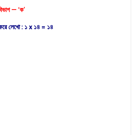
বিভাগ — ‘ক’
ন করে লেখো : ১ x ১৪ = ১৪