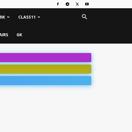
IK
CLASS11
AIRS
GK