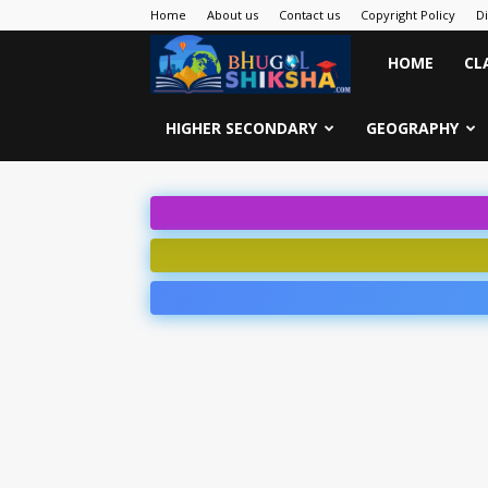
Home
About us
Contact us
Copyright Policy
D
Bhugol
HOME
CL
Shiksha
HIGHER SECONDARY
GEOGRAPHY