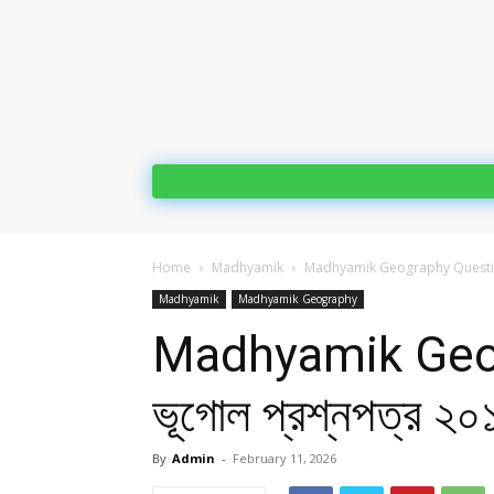
Home
Madhyamik
Madhyamik Geography Question Pa
Madhyamik
Madhyamik Geography
Madhyamik Geogr
ভূগোল প্রশ্নপত্র ২০
By
Admin
-
February 11, 2026