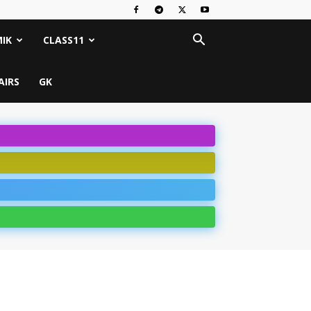
IK
CLASS11
AIRS
GK