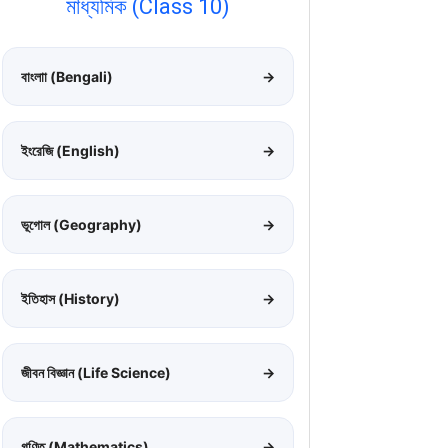
মাধ্যমিক (Class 10)
বাংলাা (Bengali)
→
ইংরেজি (English)
→
ভূগোল (Geography)
→
ইতিহাস (History)
→
জীবন বিজ্ঞান (Life Science)
→
গণিত (Mathematics)
→