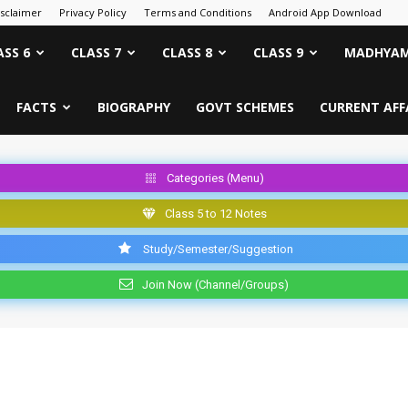
isclaimer
Privacy Policy
Terms and Conditions
Android App Download
ASS 6
CLASS 7
CLASS 8
CLASS 9
MADHYAM
FACTS
BIOGRAPHY
GOVT SCHEMES
CURRENT AFF
Categories (Menu)
Class 5 to 12 Notes
Study/Semester/Suggestion
Join Now (Channel/Groups)