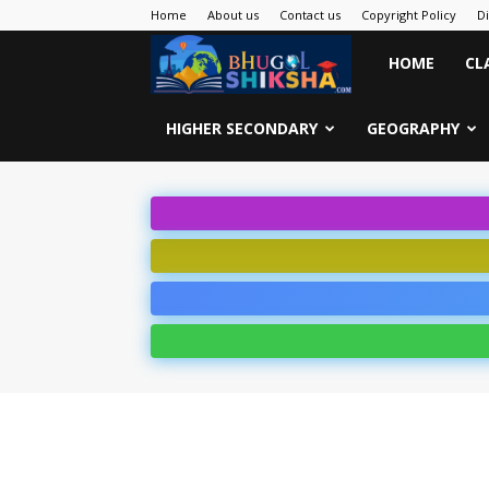
Home
About us
Contact us
Copyright Policy
D
Bhugol
HOME
CL
Shiksha
HIGHER SECONDARY
GEOGRAPHY