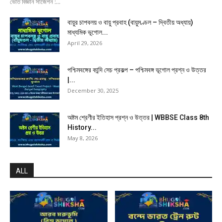
ভৌত বিজ্ঞান সাজেশন :...
বায়ুর চাপবলয় ও বায়ু প্রবাহ (বায়ুমণ্ডল – দ্বিতীয় অধ্যায়)
মাধ্যমিক ভূগোল...
April 29, 2026
পশ্চিমবঙ্গের কান্দি সেচ প্রকল্প – পশ্চিমবঙ্গ ভূগোল প্রশ্ন ও উত্তর
|...
December 30, 2025
অষ্টম শ্রেণীর ইতিহাস প্রশ্ন ও উত্তর | WBBSE Class 8th
History...
May 8, 2026
ALL