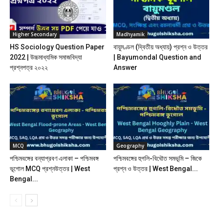
Higher Secondary
Madhyamik
HS Sociology Question Paper
বায়ুমণ্ডল (দ্বিতীয় অধ্যায়) প্রশ্ন ও উত্তর
2022 | উচ্চমাধ্যমিক সমাজবিদ্যা
| Bayumondal Question and
প্রশ্নপত্র ২০২২
Answer
MCQ
Geography
পশ্চিমবঙ্গের বন্যাপ্রবণ এলাকা – পশ্চিমবঙ্গ
পশ্চিমবঙ্গের হুগলি-বিধৌত সমভূমি – জিকে
ভূগোল MCQ প্রশ্নউত্তর | West
প্রশ্ন ও উত্তর | West Bengal...
Bengal...