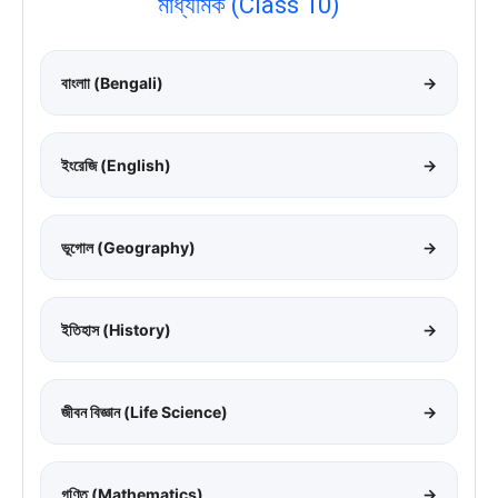
মাধ্যমিক (Class 10)
বাংলাা (Bengali)
→
ইংরেজি (English)
→
ভূগোল (Geography)
→
ইতিহাস (History)
→
জীবন বিজ্ঞান (Life Science)
→
গণিত (Mathematics)
→