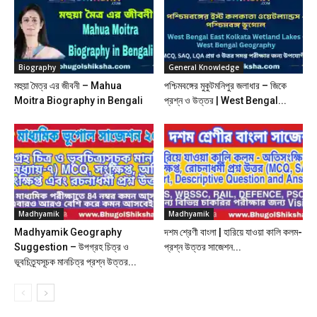
Biography
General Knowledge
মহুয়া মৈত্র এর জীবনী – Mahua
পশ্চিমবঙ্গের মুকুটমনিপুর জলাধার – জিকে
Moitra Biography in Bengali
প্রশ্ন ও উত্তর | West Bengal...
Madhyamik
Madhyamik
Madhyamik Geography
দশম শ্রেণী বাংলা | হারিয়ে যাওয়া কালি কলম-
Suggestion – উপগ্রহ চিত্র ও
প্রশ্ন উত্তর সাজেশন...
ভূবচিত্র্যসূচক মানচিত্র প্রশ্ন উত্তর...