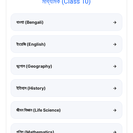
মাধ্যমিক (Class 10)
বাংলাা (Bengali)
→
ইংরেজি (English)
→
ভূগোল (Geography)
→
ইতিহাস (History)
→
জীবন বিজ্ঞান (Life Science)
→
গণিত (Mathematics)
→