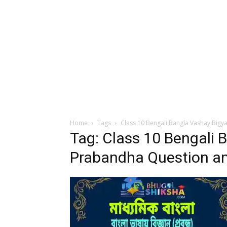
Home
Tags
Class 10 Bengali Bangla Vashay Big
Tag: Class 10 Bengali 
Prabandha Question a