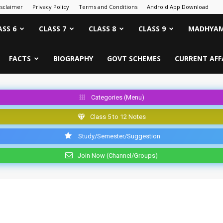
isclaimer
Privacy Policy
Terms and Conditions
Android App Download
ASS 6
CLASS 7
CLASS 8
CLASS 9
MADHYAM
FACTS
BIOGRAPHY
GOVT SCHEMES
CURRENT AFF
Categories (Menu)
Class 5 to 12 Notes
Study/Semester/Suggestion
Join Now (Channel/Groups)