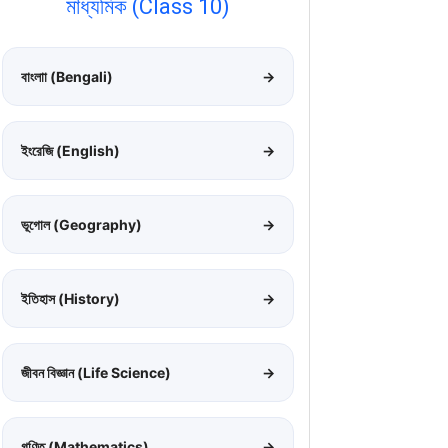
মাধ্যমিক (Class 10)
বাংলাা (Bengali)
→
ইংরেজি (English)
→
ভূগোল (Geography)
→
ইতিহাস (History)
→
জীবন বিজ্ঞান (Life Science)
→
গণিত (Mathematics)
→