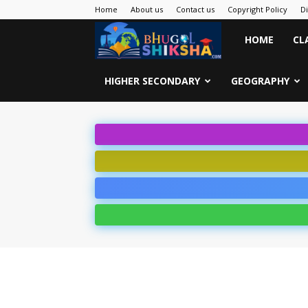
Home
About us
Contact us
Copyright Policy
D
Bhugol
HOME
CL
Shiksha
HIGHER SECONDARY
GEOGRAPHY