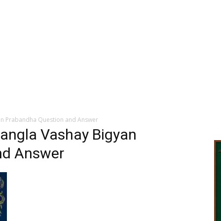
yan Prabandha Question and Answer
Bangla Vashay Bigyan
nd Answer