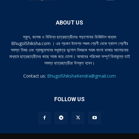
ABOUT US
স্কুল, কলেজ ও বিভিন্ন ছাত্রছাত্রীদের পড়াশোনার ডিজিটাল মাধ্যম
BhugolShiksha.com । এর প্রধান উদ্দেশ্য পঞ্চম শ্রেণী থেকে দ্বাদশ শ্রেণীর
সমস্ত বিষয় এবং গ্রাজুয়েশনের শুধুমাত্র ভূগোল বিষয়কে সহজ বাংলা ভাষায় আলোচনার
মাধ্যমে ছাত্রছাত্রীদের কাছে সহজ করে তোলা। আমাদের পরিষেবা সম্পূর্ণ বিনামূল্যে তাই
সমস্ত ছাত্রছাত্রীরা উপকৃত হবেন।
Contact us:
BhugolShikshaKendra@gmail.com
FOLLOW US