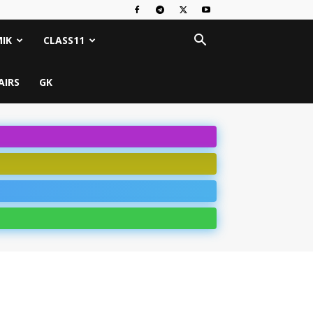
IK
CLASS11
AIRS
GK