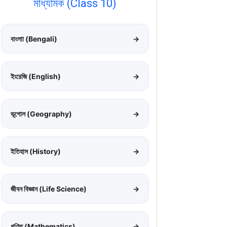
মাধ্যমিক (Class 10)
বাংলাা (Bengali)
→
ইংরেজি (English)
→
ভূগোল (Geography)
→
ইতিহাস (History)
→
জীবন বিজ্ঞান (Life Science)
→
গণিত (Mathematics)
→