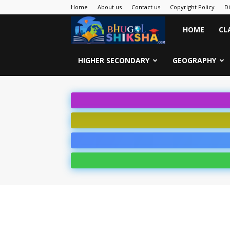
Home
About us
Contact us
Copyright Policy
D
Bhugol
HOME
CL
Shiksha
HIGHER SECONDARY
GEOGRAPHY