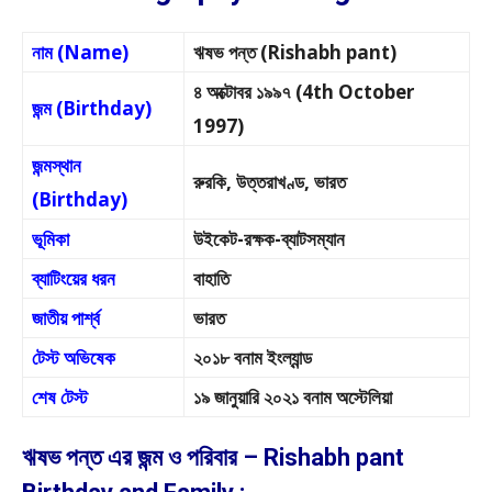
নাম (Name)
ঋষভ পন্ত (Rishabh pant)
৪ অক্টোবর ১৯৯৭ (4th October
জন্ম (Birthday)
1997)
জন্মস্থান
রুরকি, উত্তরাখণ্ড, ভারত
(Birthday)
ভূমিকা
উইকেট-রক্ষক-ব্যাটসম্যান
ব্যাটিংয়ের ধরন
বাহাতি
জাতীয় পার্শ্ব
ভারত
টেস্ট অভিষেক
২০১৮ বনাম ইংল্যান্ড
শেষ টেস্ট
১৯ জানুয়ারি ২০২১ বনাম অস্টেলিয়া
ঋষভ পন্ত এর জন্ম ও পরিবার – Rishabh pant