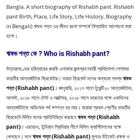
Bangla. A short biography of Rishabh pant. Rishabh
pant Birth, Place, Life Story, Life History, Biography
in Bengali) ঋষভ পন্ত এর জীবন রচনা সম্পর্কে বিস্তারিত আলোচনা করা
হলো।
ঋষভ পন্ত কে ? Who is Rishabh pant?
উত্তরাখণ্ডের হরিদ্বারের রুরকি এলাকায় জন্মগ্রহণকারী প্রথিতযশা পেশাদার
ভারতীয় আন্তর্জাতিক ক্রিকেটার। ভারত ক্রিকেট দলের অন্যতম সদস্য
ঋষভ
পন্ত (Rishabh pant)
। জানুয়ারি, ২০১৭ সালে টুয়েন্টি২০ আন্তর্জাতিক,
আগস্ট, ২০১৮ সালে টেস্ট ও অক্টোবর, ২০১৮ সালে ভারতের পক্ষে একদিনের
আন্তর্জাতিকে অভিষেক পর্ব সম্পন্ন হয় তার। ঘরোয়া প্রথম-শ্রেণীর ভারতীয়
ক্রিকেটে দিল্লি দলের প্রতিনিধিত্ব করছেন
ঋষভ পন্ত (Rishabh
pant)
। এছাড়াও, ইন্ডিয়ান প্রিমিয়ার লীগে দিল্লি ক্যাপিটালসের পক্ষে
খেলছেন। দলে
ঋষভ পন্ত (Rishabh pant)
মূলতঃ উইকেট-রক্ষক ও