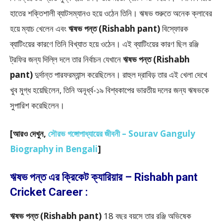
হাতের শক্তিশালী ব্যাটসম্যানও হয়ে ওঠেন তিনি। ঋষভ শুরুতে অনেক ক্লাবের
হয়ে ম্যাচ খেলেন এবং
ঋষভ পন্ত (Rishabh pant)
বিস্ফোরক
ব্যাটিংয়ের কারণে তিনি বিখ্যাত হয়ে ওঠেন। এই ব্যাটিংয়ের কারণ ছিল রঞ্জি
ট্রফির জন্য দিল্লি দলে তার নির্বাচন যেখানে
ঋষভ পন্ত (Rishabh
pant)
দুর্দান্ত পারফরম্যান্স করেছিলেন। রাহুল দ্রাবিড় তার এই খেলা দেখে
খুব মুগ্ধ হয়েছিলেন, তিনি অনূর্ধ্ব-১৯ বিশ্বকাপের ভারতীয় দলের জন্য ঋষভকে
সুপারিশ করেছিলেন।
[
আরও দেখুন,
সৌরভ গঙ্গোপাধ্যায়ের জীবনী – Sourav Ganguly
Biography in Bengali
]
ঋষভ পন্ত এর ক্রিকেট ক্যারিয়ার – Rishabh pant
Cricket Career :
ঋষভ পন্ত (Rishabh pant)
18 বছর বয়সে তার রঞ্জি অভিষেক