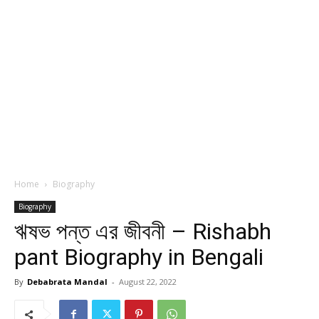
Home
Biography
Biography
ঋষভ পন্ত এর জীবনী – Rishabh
pant Biography in Bengali
By
Debabrata Mandal
-
August 22, 2022