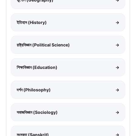
ইতিহাস (History)
→
রাষ্ট্রবিজ্ঞান (Political Science)
→
শিক্ষাবিজ্ঞান (Education)
→
দর্শন (Philosophy)
→
সমাজবিজ্ঞান (Sociology)
→
সংস্কৃত (Sanskrit)
→