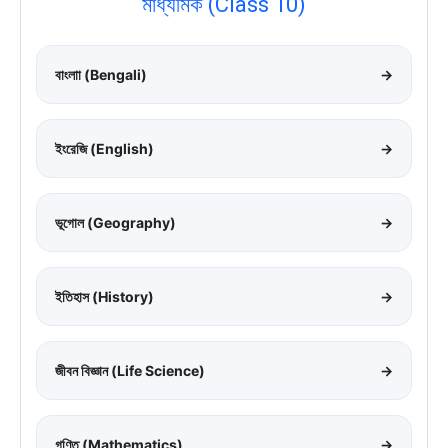
মাধ্যমিক (Class 10)
বাংলাা (Bengali)
→
ইংরেজি (English)
→
ভূগোল (Geography)
→
ইতিহাস (History)
→
জীবন বিজ্ঞান (Life Science)
→
গণিত (Mathematics)
→