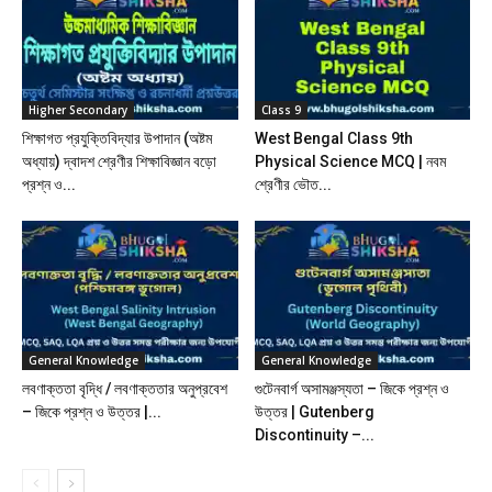
Higher Secondary
Class 9
শিক্ষাগত প্রযুক্তিবিদ্যার উপাদান (অষ্টম
West Bengal Class 9th
অধ্যায়) দ্বাদশ শ্রেণীর শিক্ষাবিজ্ঞান বড়ো
Physical Science MCQ | নবম
প্রশ্ন ও...
শ্রেণীর ভৌত...
General Knowledge
General Knowledge
লবণাক্ততা বৃদ্ধি / লবণাক্ততার অনুপ্রবেশ
গুটেনবার্গ অসামঞ্জস্যতা – জিকে প্রশ্ন ও
– জিকে প্রশ্ন ও উত্তর |...
উত্তর | Gutenberg
Discontinuity –...