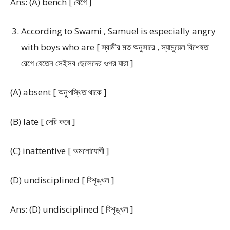
Ans: (A) bench [ বেগে ]
According to Swami , Samuel is especially angry
with boys who are [ স্বামীর মত অনুসারে , স্যামুয়েল বিশেষত
রেগে যেতেন সেইসব ছেলেদের ওপর যারা ]
(A) absent [ অনুপস্থিত থাকে ]
(B) late [ দেরি করে ]
(C) inattentive [ অমনোযোগী ]
(D) undisciplined [ বিশৃঙ্খল ]
Ans: (D) undisciplined [ বিশৃঙ্খল ]