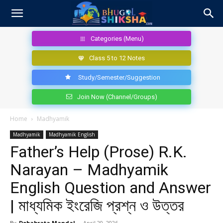
Categories (Menu)
Class 5 to 12 Notes
Study/Semester/Suggestion
Join Now (Channel/Groups)
Home
Madhyamik
Madhyamik
Madhyamik English
Father’s Help (Prose) R.K.
Narayan – Madhyamik
English Question and Answer
| মাধ্যমিক ইংরেজি প্রশ্ন ও উত্তর
By
Debabrata Mandal
-
April 20, 2026