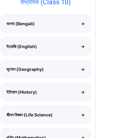
মাধ্যমিক (Class 10)
বাংলাা (Bengali)
→
ইংরেজি (English)
→
ভূগোল (Geography)
→
ইতিহাস (History)
→
জীবন বিজ্ঞান (Life Science)
→
গণিত (Mathematics)
→