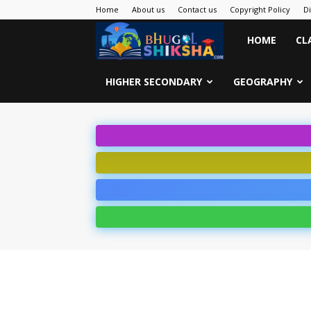
Home
About us
Contact us
Copyright Policy
D
Bhugol
HOME
CL
Shiksha
HIGHER SECONDARY
GEOGRAPHY