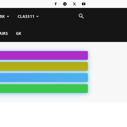
IK
CLASS11
AIRS
GK