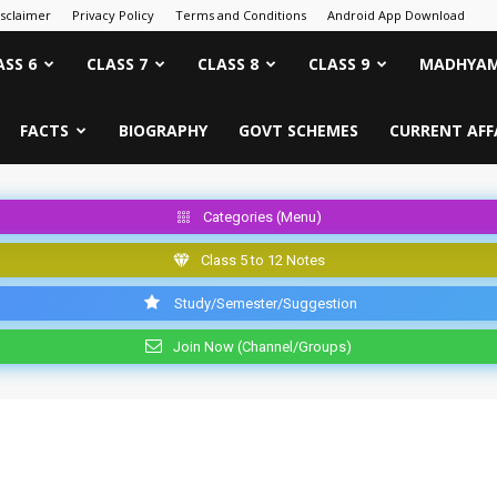
isclaimer
Privacy Policy
Terms and Conditions
Android App Download
ASS 6
CLASS 7
CLASS 8
CLASS 9
MADHYAM
FACTS
BIOGRAPHY
GOVT SCHEMES
CURRENT AFF
Categories (Menu)
Class 5 to 12 Notes
Study/Semester/Suggestion
Join Now (Channel/Groups)