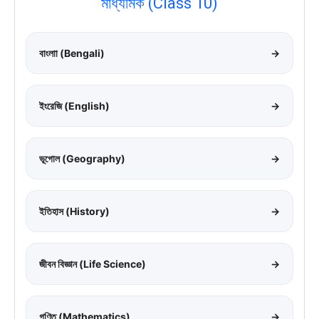
মাধ্যমিক (Class 10)
বাংলাা (Bengali)
→
ইংরেজি (English)
→
ভূগোল (Geography)
→
ইতিহাস (History)
→
জীবন বিজ্ঞান (Life Science)
→
গণিত (Mathematics)
→