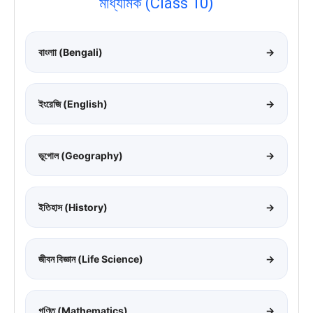
মাধ্যমিক (Class 10)
বাংলাা (Bengali)
→
ইংরেজি (English)
→
ভূগোল (Geography)
→
ইতিহাস (History)
→
জীবন বিজ্ঞান (Life Science)
→
গণিত (Mathematics)
→