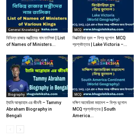
General Knowledge
MCQ
বিভিন্ন রাজার মন্ত্রীদের নাম তালিকা | List
ভিক্টোরিয়া হ্রদ – বিশ্ব ভূগোল MCQ
of Names of Ministers...
প্রশ্নউত্তর | Lake Victoria –...
Biography
MCQ
ট্যামি আব্রাহাম এর জীবনী – Tammy
দক্ষিণ আমেরিকা মহাদেশ – বিশ্ব ভূগোল
Abraham Biography in
MCQ প্রশ্নউত্তর | South
Bengali
America...