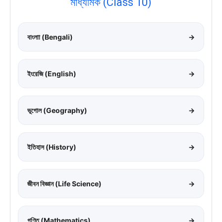
মাধ্যমিক (Class 10)
বাংলাা (Bengali)
→
ইংরেজি (English)
→
ভূগোল (Geography)
→
ইতিহাস (History)
→
জীবন বিজ্ঞান (Life Science)
→
গণিত (Mathematics)
→