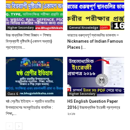
Higher Secondary
General Knowledge
উচ্চ মাধ্যমিক শিক্ষা বিজ্ঞান – শিক্ষায়
ভারতের গুরুত্বপূর্ণ স্থানগুলির ডাকনাম –
বিশ্বব্যাপী দৃষ্টিভঙ্গি (একাদশ অধ্যায়)
Nicknames of Indian Famous
প্রশ্নোত্তর...
Places |...
Class 6
Higher Secondary
ষষ্ঠ শ্রেণীর ইতিহাস – প্রাচীন ভারতীয়
HS English Question Paper
উপমহাদেশের সংস্কৃতিচর্চার নানাদিক :
2016 | উচ্চমাধ্যমিক ইংরেজী প্রশ্নপত্র
শিক্ষা,...
২০১৬