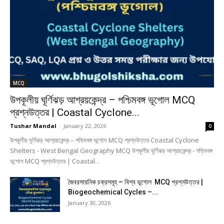
MCQ
উপকূলীয় ঘূর্ণিঝড় আশ্রয়কেন্দ্র – পশ্চিমবঙ্গ ভূগোল MCQ
প্রশ্নউত্তর | Coastal Cyclone...
Tushar Mandal
-
January 22, 2026
0
উপকূলীয় ঘূর্ণিঝড় আশ্রয়কেন্দ্র – পশ্চিমবঙ্গ ভূগোল MCQ প্রশ্নউত্তর Coastal Cyclone
Shelters - West Bengal Geography MCQ উপকূলীয় ঘূর্ণিঝড় আশ্রয়কেন্দ্র - পশ্চিমবঙ্গ
ভূগোল MCQ প্রশ্নউত্তর | Coastal...
জৈবরসায়নিক চক্রসমূহ – বিশ্ব ভূগোল MCQ প্রশ্নউত্তর |
Biogeochemical Cycles –...
January 30, 2026