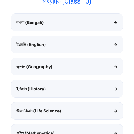
মাধ্যমিক (Class 10)
বাংলাা (Bengali)
→
ইংরেজি (English)
→
ভূগোল (Geography)
→
ইতিহাস (History)
→
জীবন বিজ্ঞান (Life Science)
→
গণিত (Mathematics)
→