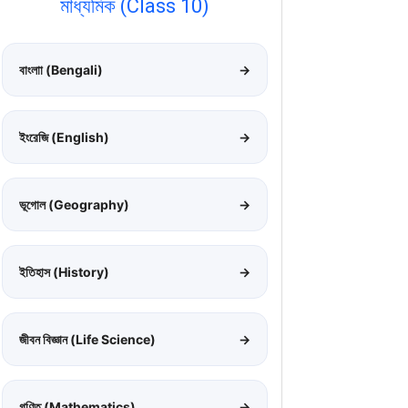
মাধ্যমিক (Class 10)
বাংলাা (Bengali)
→
ইংরেজি (English)
→
ভূগোল (Geography)
→
ইতিহাস (History)
→
জীবন বিজ্ঞান (Life Science)
→
গণিত (Mathematics)
→