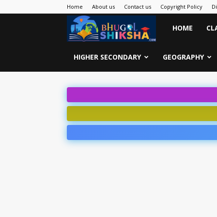
Home
About us
Contact us
Copyright Policy
D
Bhugol
HOME
CL
Shiksha
HIGHER SECONDARY
GEOGRAPHY