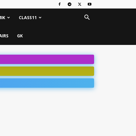
IK
CLASS11
AIRS
GK