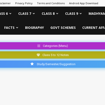
isclaimer
Privacy Policy
Terms and Conditions
Android App Download
ASS 6
CLASS 7
CLASS 8
CLASS 9
MADHYAM
FACTS
BIOGRAPHY
GOVT SCHEMES
CURRENT AFF
Categories (Menu)
Class 5 to 12 Notes
Study/Semester/Suggestion