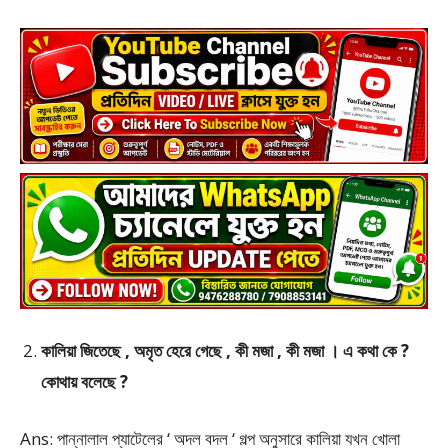
কালিয়া জিতেছে , অমৃত হেরে গেছে , কী মজা , কী মজা । এ কথা কে ?
কোথায় বলেছে ?
Ans: পান্নালাল প্যাটেলের ‘ অদল বদল ‘ গল্প অনুসারে কালিয়া যখন খোলা