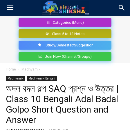
Categories (Menu)
Class 5 to 12 Notes
Study/Semester/Suggestion
Join Now (Channel/Groups)
Home
Madhyamik
Madhyamik
Madhyamik Bengali
অদল বদল গল্প SAQ প্রশ্ন ও উত্তর |
Class 10 Bengali Adal Badal
Golpo Short Question and
Answer
By
Debabrata Mandal
-
April 20, 2026