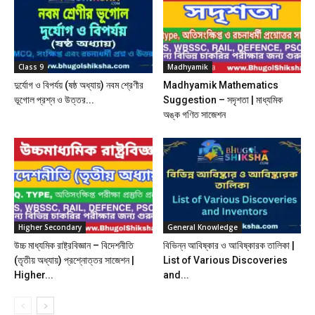
Class 9
Madhyamik
দুর্যোগ ও বিপর্যয় (ষষ্ঠ অধ্যায়) নবম শ্রেণীর
Madhyamik Mathematics
ভূগোল প্রশ্ন ও উত্তর...
Suggestion – সদৃশতা | মাধ্যমিক
অঙ্ক গণিত সাজেশন
Higher Secondary
General Knowledge
উচ্চ মাধ্যমিক রাষ্ট্রবিজ্ঞান – বিদেশনীতি
বিভিন্ন আবিষ্কার ও আবিষ্কারক তালিকা |
(তৃতীয় অধ্যায়) প্রশ্নোত্তর সাজেশন |
List of Various Discoveries
Higher...
and...