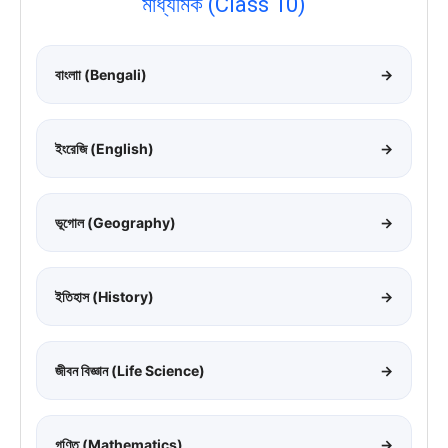
মাধ্যমিক (Class 10)
বাংলাা (Bengali)
→
ইংরেজি (English)
→
ভূগোল (Geography)
→
ইতিহাস (History)
→
জীবন বিজ্ঞান (Life Science)
→
গণিত (Mathematics)
→