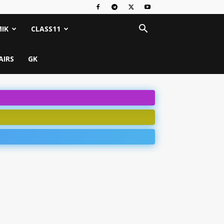
IK
CLASS11
AIRS
GK