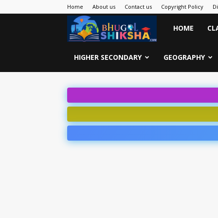
Home
About us
Contact us
Copyright Policy
D
Bhugol
HOME
CL
Shiksha
HIGHER SECONDARY
GEOGRAPHY