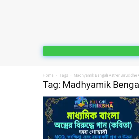
Home
Tags
Madhyamik Bengali Astrer Biruddhe
Tag: Madhyamik Bengal