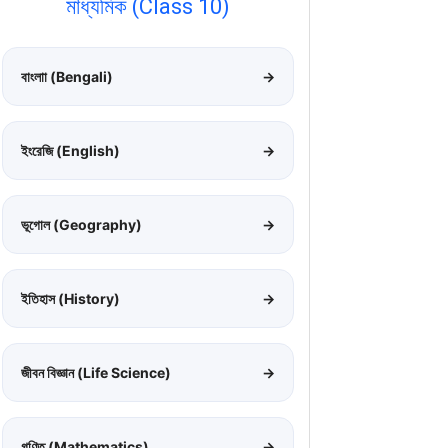
মাধ্যমিক (Class 10)
বাংলাা (Bengali)
→
ইংরেজি (English)
→
ভূগোল (Geography)
→
ইতিহাস (History)
→
জীবন বিজ্ঞান (Life Science)
→
গণিত (Mathematics)
→