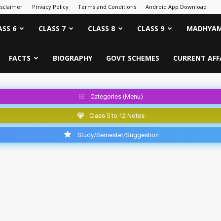
isclaimer
Privacy Policy
Terms and Conditions
Android App Download
ASS 6
CLASS 7
CLASS 8
CLASS 9
MADHYAM
FACTS
BIOGRAPHY
GOVT SCHEMES
CURRENT AFF
Categories (Menu)
Class 5 to 12 Notes
Study/Semester/Suggestion