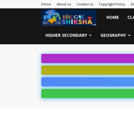
Home
About us
Contact us
Copyright Policy
D
Bhugol
HOME
CL
Shiksha
HIGHER SECONDARY
GEOGRAPHY