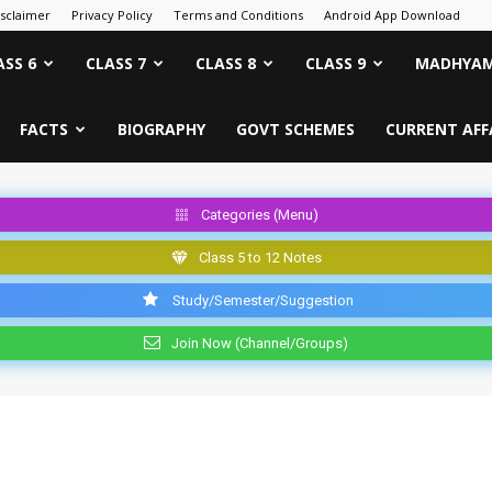
isclaimer
Privacy Policy
Terms and Conditions
Android App Download
ASS 6
CLASS 7
CLASS 8
CLASS 9
MADHYAM
FACTS
BIOGRAPHY
GOVT SCHEMES
CURRENT AFF
Categories (Menu)
Class 5 to 12 Notes
Study/Semester/Suggestion
Join Now (Channel/Groups)