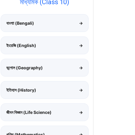
মাধ্যমিক (Class 10)
বাংলাা (Bengali)
→
ইংরেজি (English)
→
ভূগোল (Geography)
→
ইতিহাস (History)
→
জীবন বিজ্ঞান (Life Science)
→
গণিত (Mathematics)
→