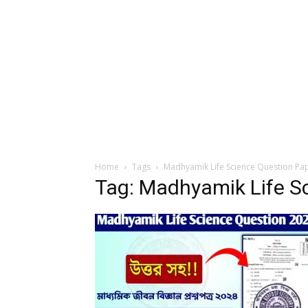
Home
Tags
Madhyamik Life Science Question Pa
Tag: Madhyamik Life S