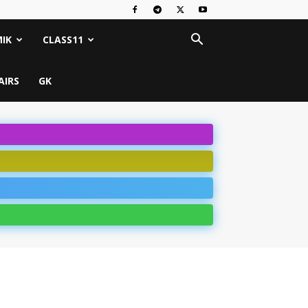
IK
CLASS11
AIRS
GK