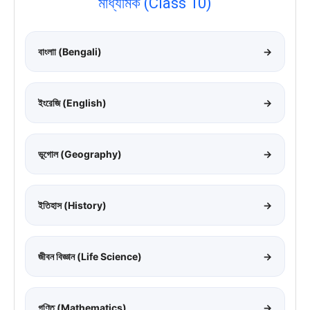
মাধ্যমিক (Class 10)
বাংলাা (Bengali)
→
ইংরেজি (English)
→
ভূগোল (Geography)
→
ইতিহাস (History)
→
জীবন বিজ্ঞান (Life Science)
→
গণিত (Mathematics)
→