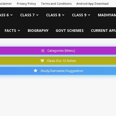
isclaimer
Privacy Policy
Terms and Conditions
Android App Download
ASS 6
CLASS 7
CLASS 8
CLASS 9
MADHYAM
FACTS
BIOGRAPHY
GOVT SCHEMES
CURRENT AFF
Categories (Menu)
Class 5 to 12 Notes
Study/Semester/Suggestion