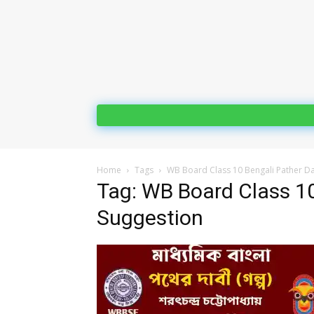
Home
Tags
WB Board Class 10 Bengali Pather Da
Tag: WB Board Class 10
Suggestion