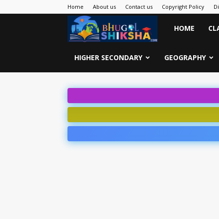
Home
About us
Contact us
Copyright Policy
D
Bhugol
HOME
CL
Shiksha
HIGHER SECONDARY
GEOGRAPHY