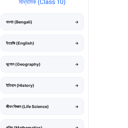
মাধ্যমিক (Class 10)
বাংলাা (Bengali)
→
ইংরেজি (English)
→
ভূগোল (Geography)
→
ইতিহাস (History)
→
জীবন বিজ্ঞান (Life Science)
→
গণিত (Mathematics)
→