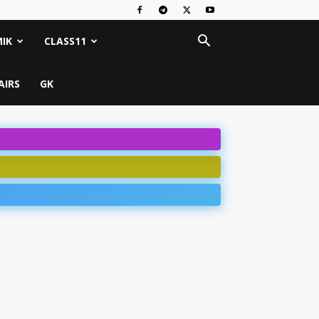
IK
CLASS11
AIRS
GK