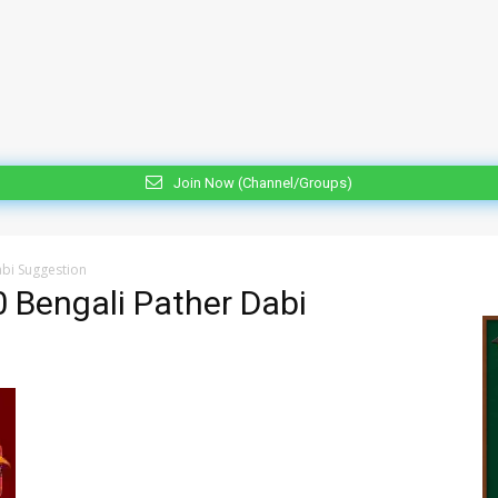
Join Now (Channel/Groups)
bi Suggestion
 Bengali Pather Dabi