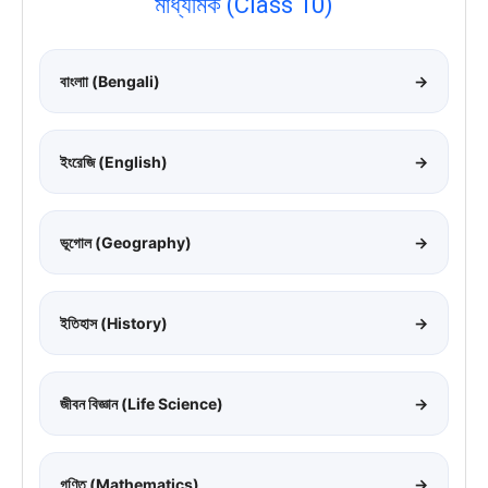
মাধ্যমিক (Class 10)
বাংলাা (Bengali)
→
ইংরেজি (English)
→
ভূগোল (Geography)
→
ইতিহাস (History)
→
জীবন বিজ্ঞান (Life Science)
→
গণিত (Mathematics)
→