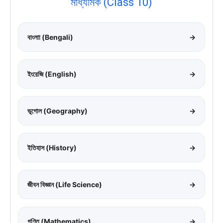
মাধ্যমিক (Class 10)
বাংলাা (Bengali)
→
ইংরেজি (English)
→
ভূগোল (Geography)
→
ইতিহাস (History)
→
জীবন বিজ্ঞান (Life Science)
→
গণিত (Mathematics)
→