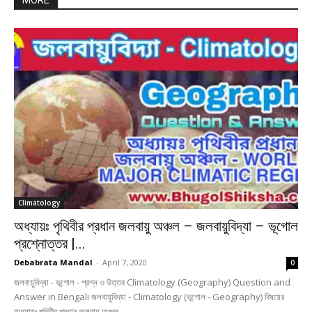
MORE
Climatology
অধ্যায়ঃ পৃথিবীর প্রধান জলবায়ু অঞ্চল – জলবায়ুবিদ্যা – ভূগোল
প্রশ্নোত্তর |...
Debabrata Mandal
-
April 7, 2020
0
জলবায়ুবিদ্যা - ভূগোল - প্রশ্ন ও উত্তর Climatology (Geography) Question and
Answer in Bengali জলবায়ুবিদ্যা - Climatology (ভূগোল - Geography) বিষয়ের
অধ্যায়ঃ পৃথিবীর প্রধান জলবায়ু অঞ্চল...