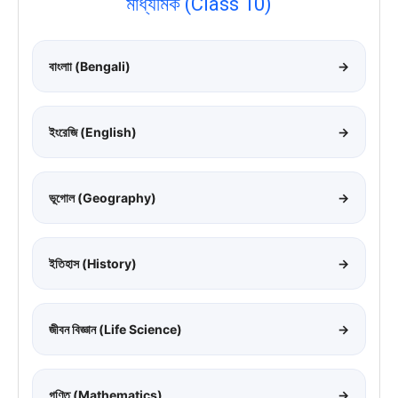
মাধ্যমিক (Class 10)
বাংলাা (Bengali)
→
ইংরেজি (English)
→
ভূগোল (Geography)
→
ইতিহাস (History)
→
জীবন বিজ্ঞান (Life Science)
→
গণিত (Mathematics)
→