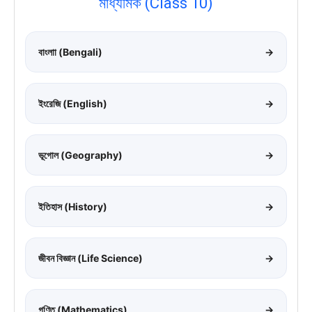
মাধ্যমিক (Class 10)
বাংলাা (Bengali)
→
ইংরেজি (English)
→
ভূগোল (Geography)
→
ইতিহাস (History)
→
জীবন বিজ্ঞান (Life Science)
→
গণিত (Mathematics)
→