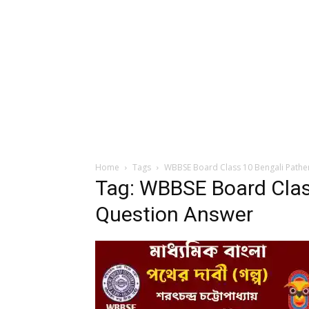
Home
Tags
WBBSE Board Class 10 Bengali Pathe
Tag: WBBSE Board Clas
Question Answer