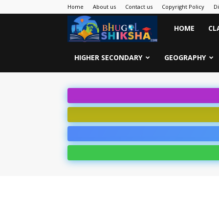
Home
About us
Contact us
Copyright Policy
D
Bhugol
HOME
CL
Shiksha
HIGHER SECONDARY
GEOGRAPHY