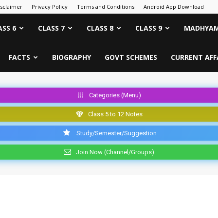
isclaimer
Privacy Policy
Terms and Conditions
Android App Download
ASS 6
CLASS 7
CLASS 8
CLASS 9
MADHYAM
FACTS
BIOGRAPHY
GOVT SCHEMES
CURRENT AFF
Categories (Menu)
Class 5 to 12 Notes
Study/Semester/Suggestion
Join Now (Channel/Groups)