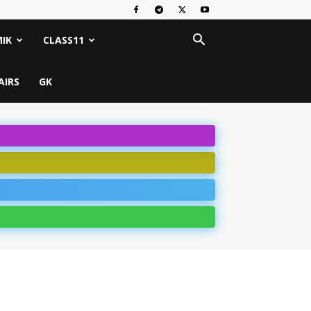
IK
CLASS11
AIRS
GK