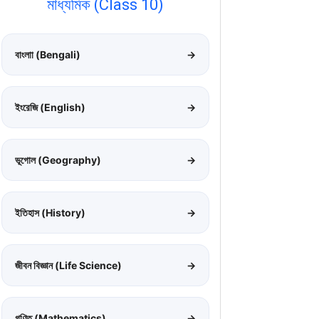
মাধ্যমিক (Class 10)
বাংলাা (Bengali)
→
ইংরেজি (English)
→
ভূগোল (Geography)
→
ইতিহাস (History)
→
জীবন বিজ্ঞান (Life Science)
→
গণিত (Mathematics)
→