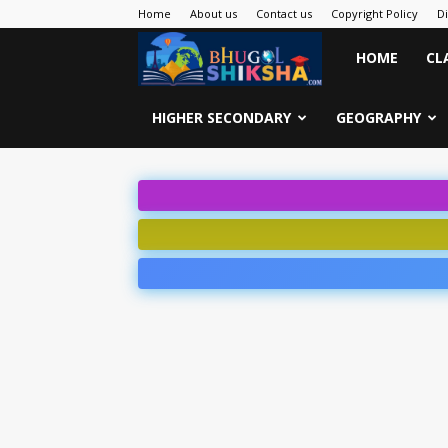
Home
About us
Contact us
Copyright Policy
D
Bhugol
HOME
CL
Shiksha
HIGHER SECONDARY
GEOGRAPHY