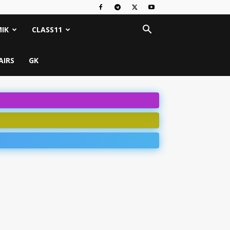
IK
CLASS11
AIRS
GK