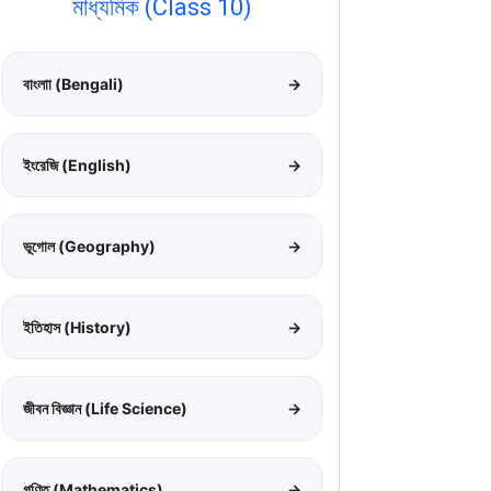
মাধ্যমিক (Class 10)
বাংলাা (Bengali)
→
ইংরেজি (English)
→
ভূগোল (Geography)
→
ইতিহাস (History)
→
জীবন বিজ্ঞান (Life Science)
→
গণিত (Mathematics)
→