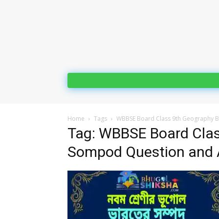
Home
Tags
WBBSE Board Class 9th Geography 
Tag: WBBSE Board Clas
Sompod Question and