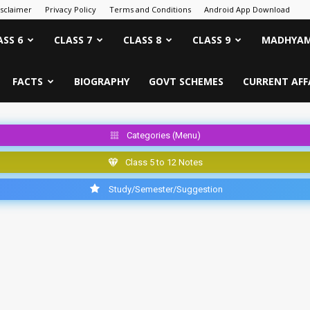
isclaimer
Privacy Policy
Terms and Conditions
Android App Download
ASS 6
CLASS 7
CLASS 8
CLASS 9
MADHYAM
FACTS
BIOGRAPHY
GOVT SCHEMES
CURRENT AFF
Categories (Menu)
Class 5 to 12 Notes
Study/Semester/Suggestion