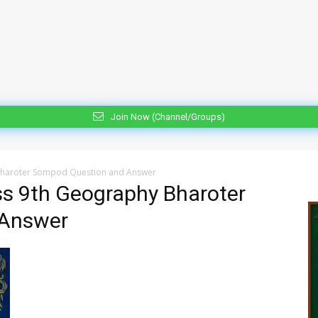
Join Now (Channel/Groups)
Bharoter Sompod Question and Answer
s 9th Geography Bharoter
 Answer