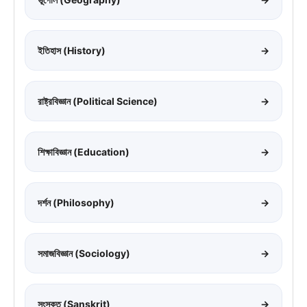
ইতিহাস (History)
→
রাষ্ট্রবিজ্ঞান (Political Science)
→
শিক্ষাবিজ্ঞান (Education)
→
দর্শন (Philosophy)
→
সমাজবিজ্ঞান (Sociology)
→
সংস্কৃত (Sanskrit)
→