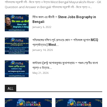
পশ্চিমবঙ্গের ময়ূরাক্ষী নদী - জিকে প্রশ্ন ও উত্তর West Bengal Mayurakshi River - GK
Question and Answer in Bengali পশ্চিমবঙ্গের ময়ূরাক্ষী নদী - জিকে প্রশ্ন ও...
স্টিভ জবস এর জীবনী – Steve Jobs Biography in
Bengali
January 6, 2022
পশ্চিমবঙ্গের দক্ষিণ-পূর্ব রেলওয়ে জোন – পশ্চিমবঙ্গ ভূগোল MCQ
প্রশ্নউত্তর | West...
January 14, 2026
মাস্টারদা (গল্প) অশোককুমার মুখোপাধ্যায় – পঞ্চম শ্রেণীর বাংলা
প্রশ্ন ও উত্তর...
May 21, 2026
ALL