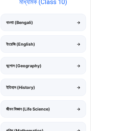
মাধ্যমিক (Class 10)
বাংলাা (Bengali)
→
ইংরেজি (English)
→
ভূগোল (Geography)
→
ইতিহাস (History)
→
জীবন বিজ্ঞান (Life Science)
→
গণিত (Mathematics)
→