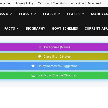
isclaimer
Privacy Policy
Terms and Conditions
Android App Download
ASS 6
CLASS 7
CLASS 8
CLASS 9
MADHYAM
FACTS
BIOGRAPHY
GOVT SCHEMES
CURRENT AFF
Categories (Menu)
Class 5 to 12 Notes
Study/Semester/Suggestion
Join Now (Channel/Groups)