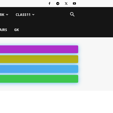
IK
CLASS11
AIRS
GK