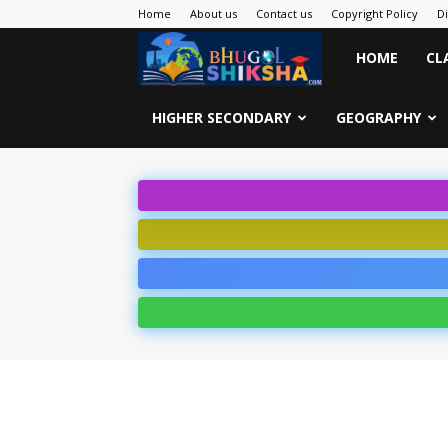
Home
About us
Contact us
Copyright Policy
D
Bhugol
HOME
CL
Shiksha
HIGHER SECONDARY
GEOGRAPHY