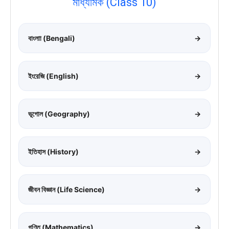
মাধ্যমিক (Class 10)
বাংলাা (Bengali)
→
ইংরেজি (English)
→
ভূগোল (Geography)
→
ইতিহাস (History)
→
জীবন বিজ্ঞান (Life Science)
→
গণিত (Mathematics)
→