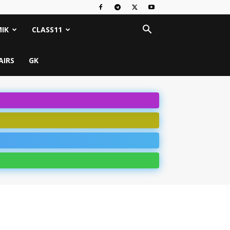
IK
CLASS11
AIRS
GK