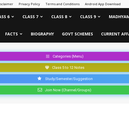
isclaimer
Privacy Policy
Terms and Conditions
Android App Download
ASS 6
CLASS 7
CLASS 8
CLASS 9
MADHYAM
FACTS
BIOGRAPHY
GOVT SCHEMES
CURRENT AFF
Categories (Menu)
Class 5 to 12 Notes
Study/Semester/Suggestion
Join Now (Channel/Groups)