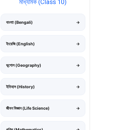
মাধ্যমিক (Class 10)
বাংলাা (Bengali)
→
ইংরেজি (English)
→
ভূগোল (Geography)
→
ইতিহাস (History)
→
জীবন বিজ্ঞান (Life Science)
→
গণিত (Mathematics)
→