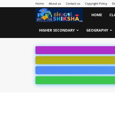
Home
About us
Contact us
Copyright Policy
D
Bhugol
HOME
CL
Shiksha
HIGHER SECONDARY
GEOGRAPHY