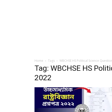
Home
Tags
WBCHSE HS Political Science Questio
Tag: WBCHSE HS Politi
2022