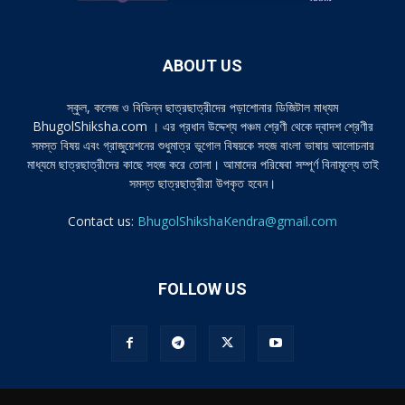
ABOUT US
স্কুল, কলেজ ও বিভিন্ন ছাত্রছাত্রীদের পড়াশোনার ডিজিটাল মাধ্যম
BhugolShiksha.com । এর প্রধান উদ্দেশ্য পঞ্চম শ্রেণী থেকে দ্বাদশ শ্রেণীর
সমস্ত বিষয় এবং গ্রাজুয়েশনের শুধুমাত্র ভূগোল বিষয়কে সহজ বাংলা ভাষায় আলোচনার
মাধ্যমে ছাত্রছাত্রীদের কাছে সহজ করে তোলা। আমাদের পরিষেবা সম্পূর্ণ বিনামূল্যে তাই
সমস্ত ছাত্রছাত্রীরা উপকৃত হবেন।
Contact us:
BhugolShikshaKendra@gmail.com
FOLLOW US