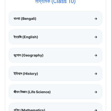
মাধ্যমিক (Class 10)
বাংলাা (Bengali)
→
ইংরেজি (English)
→
ভূগোল (Geography)
→
ইতিহাস (History)
→
জীবন বিজ্ঞান (Life Science)
→
গণিত (Mathematics)
→