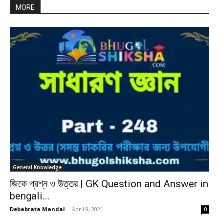
MORE
General Knowledge
জিকে প্রশ্ন ও উত্তর | GK Question and Answer in
bengali...
Debabrata Mandal
-
April 9, 2021
0