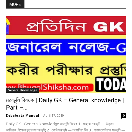
MORE
General Knowledge
মরুভূমি বিষয়ক | Daily GK – General knowledge |
Part –...
Debabrata Mandal
-
April 17, 2019
0
Daily GK - General knowledge মরুভূমি বিষয়ক 1 . সাহারা মরুভূমি — উত্তর
আফ্রিকা(বিশ্বের বৃহত্তম মরুভূমি) 2 . গোবি মরুভূমি — মঙ্গোলিয়া,চীন 3 . প্যাটাগোনিয়ান মরুভূমি —