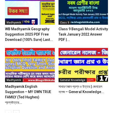
Madhyamik
Class 9
WB Madhyamik Geography
Class 9 Bengali Model Activity
Suggestion 2025 PDF Free
Task January 2022 Answer
Download (100% Sure) Last...
PDF |...
Madhyamik
General Knowledge
Madhyamik English
সাধারণ জ্ঞান প্রশ্ন ও উত্তর | জেনারেল
Suggestion – MY OWN TRUE
নলেজ – General Knowledge...
FAMILY (Ted Hughes)
প্রশ্নউত্তর...