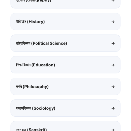
ইতিহাস (History)
→
রাষ্ট্রবিজ্ঞান (Political Science)
→
শিক্ষাবিজ্ঞান (Education)
→
দর্শন (Philosophy)
→
সমাজবিজ্ঞান (Sociology)
→
সংস্কৃত (Sanskrit)
→