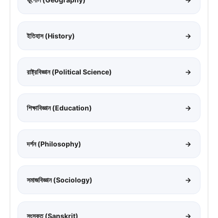
ইতিহাস (History)
→
রাষ্ট্রবিজ্ঞান (Political Science)
→
শিক্ষাবিজ্ঞান (Education)
→
দর্শন (Philosophy)
→
সমাজবিজ্ঞান (Sociology)
→
সংস্কৃত (Sanskrit)
→