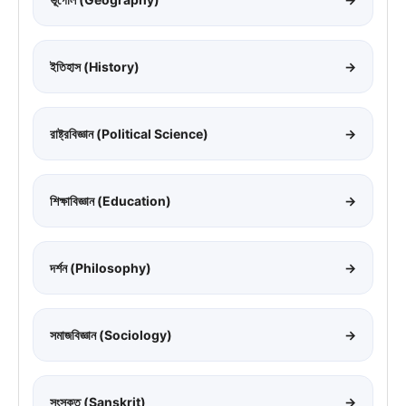
ইতিহাস (History)
→
রাষ্ট্রবিজ্ঞান (Political Science)
→
শিক্ষাবিজ্ঞান (Education)
→
দর্শন (Philosophy)
→
সমাজবিজ্ঞান (Sociology)
→
সংস্কৃত (Sanskrit)
→